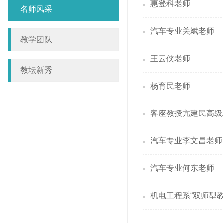
惠登科老师
名师风采
汽车专业关斌老师
教学团队
王云侠老师
教坛新秀
杨育民老师
客座教授亢建民高级
汽车专业李文昌老师
汽车专业何东老师
机电工程系“双师型教