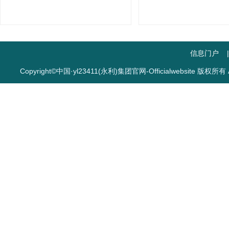
信息门户
Copyright©中国·yl23411(永利)集团官网-Officialwebsite