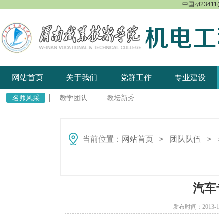
中国·yl23411
网站首页
关于我们
党群工作
专业建设
名师风采
教学团队
教坛新秀
当前位置：
网站首页
团队队伍
＞
＞
汽车
发布时间：2013