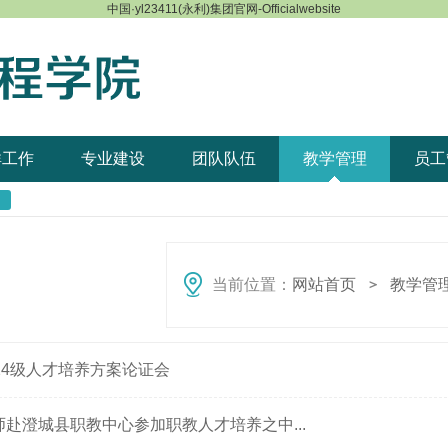
中国·yl23411(永利)集团官网-Officialwebsite
群工作
专业建设
团队队伍
教学管理
员工
当前位置：
网站首页
教学管
＞
2024级人才培养方案论证会
1教师赴澄城县职教中心参加职教人才培养之中...