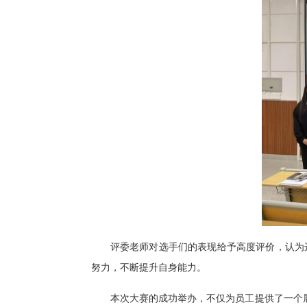
评委老师对选手们的表现给予高度评价，认为选
努力，不断提升自身能力。
本次大赛的成功举办，不仅为员工提供了一个