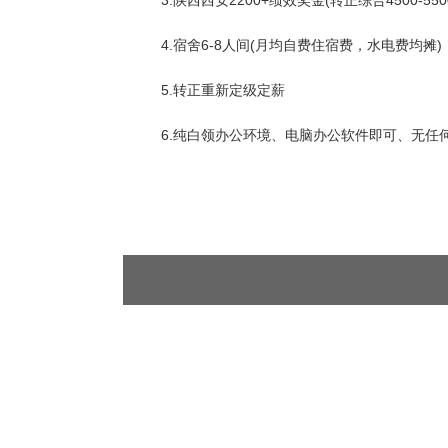
3.陕西西安2200+绩效奖金(转正综合4500-550
4.宿舍6-8人间(月均自费住宿费，水电费均摊)
5.转正重新定级定薪
6.纯白领办公环境、电脑办公软件即可、无任