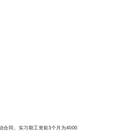
动合同。实习期工资前
3个月为4000