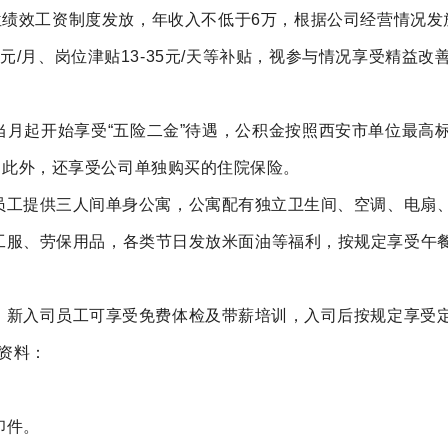
位绩效工资制度发放，年收入不低于6万，根据公司经营情况发
元/月、岗位津贴13-35元/天
等补贴，视参与情况享受精益改
当月起开始享受
“五险二
金
”待遇，公积金按照西安市单位最高标
。此外，还享受公司单独购买的住院保险。
员工提供三人间单身公寓，公寓配有独立卫生间、空调、电扇
工服、劳保用品，各类节日发放米面油等福利，按规定享受午
，新入司员工可享受免费体检及带薪培训，入司后按规定享受
资料：
印件。