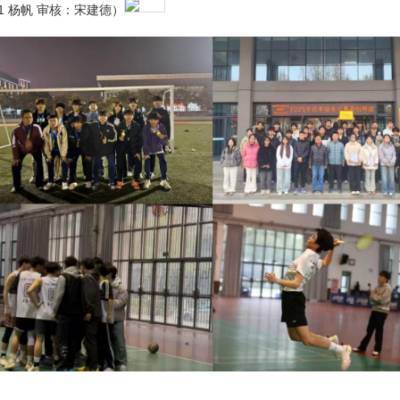
11 杨帆 审核：宋建德）