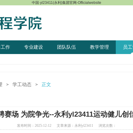
中国·yl23411(永利)集团官网-Officialwebsite
群工作
专业建设
团队队伍
教学管理
员工
理
学工动态
正文
＞
＞
骋赛场 为院争光--永利yl23411运动健儿创
发布时间：2025-12-12 文章来源：永利yl23411 浏览次数：