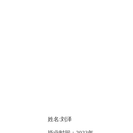
姓名
:
刘泽
毕业时间：
2023
年