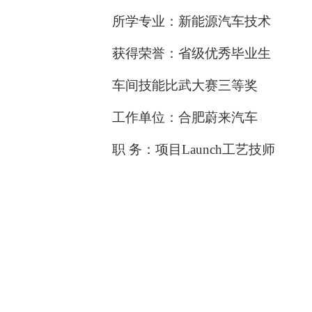
所学专业：新能源汽车技术
获得荣誉：省级优秀毕业生
车间技能比武大赛三等奖
工作单位：合肥蔚来汽车
职
务：项目
Launch
工艺技师