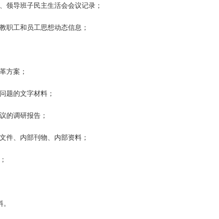
要、领导班子民主生活会会议记录；
的教职工和员工思想动态信息；
改革方案；
关问题的文字材料；
建议的调研报告；
密文件、内部刊物、内部资料；
；
料。