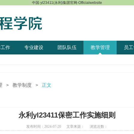
中国·yl23411(永利)集团官网-Officialwebsite
群工作
专业建设
团队队伍
教学管理
员工
理
教学制度
正文
＞
＞
永利yl23411保密工作实施细则
发布时间：2024-07-20 文章来源： 浏览次数：