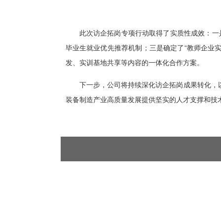
此次访企拓岗专项行动取得了实质性成效：一
毕业生就业优先推荐机制；三是确定了“教师企业实
发、实训基地共享等内容的一体化合作方案。
下一步，公司将持续深化访企拓岗成果转化，
装备制造产业高质量发展提供坚实的人才支撑和技术服