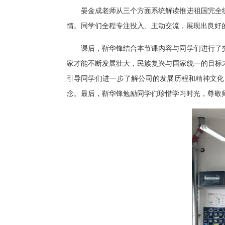
晏金成老师从三个方面系统解读推进祖国完全
情。同学们全程专注投入、主动交流，展现出良好
课后，靳华锋结合本节课内容与同学们进行了
家才能不断发展壮大，民族复兴与国家统一的目标
引导同学们进一步了解公司的发展历程和精神文化
念。最后，靳华锋勉励同学们珍惜学习时光，尊敬