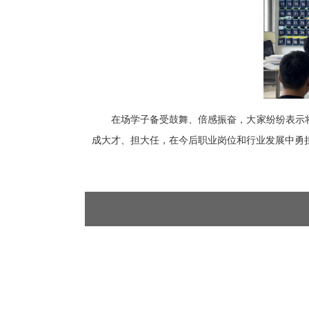
在场学子备受鼓舞、倍感振奋，大家纷纷表示
成大才、担大任，在今后职业岗位和行业发展中勇担使