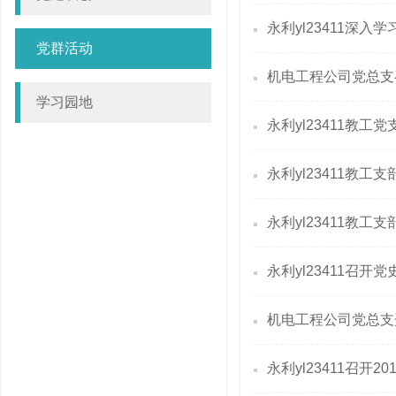
永利yl23411深
党群活动
机电工程公司党总支
学习园地
永利yl23411教
永利yl23411教
永利yl23411教
永利yl23411召
机电工程公司党总支
永利yl23411召开