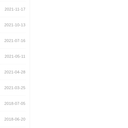
2021-11-17
2021-10-13
2021-07-16
2021-05-11
2021-04-28
2021-03-25
2018-07-05
2018-06-20