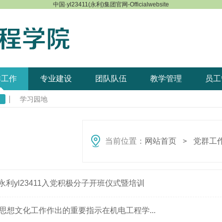
中国·yl23411(永利)集团官网-Officialwebsite
群工作
专业建设
团队队伍
教学管理
员工
学习园地
当前位置：
网站首页
党群工
＞
永利yl23411入党积极分子开班仪式暨培训
思想文化工作作出的重要指示在机电工程学...